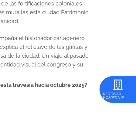
de las fortificaciones coloniales
as murallas esta ciudad Patrimonio
manidad.
mpaña el historiador cartagenero
xplica el rol clave de las garitas y
sa de la ciudad. Un viaje al pasado
entidad visual del congreso y su
esta travesía hacia octubre 2025?
INSCRÍBASE
RESERVAR
AQUÍ
HOSPEDAJE